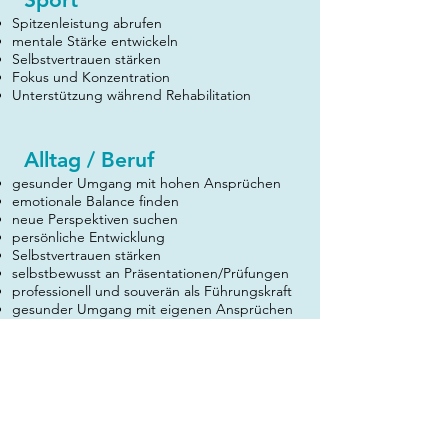
Spitzenleistung abrufen
mentale Stärke entwickeln
Selbstvertrauen stärken
Fokus und Konzentration
Unterstützung während Rehabilitation
Alltag
​ / Beruf
gesunder Umgang mit hohen Ansprüchen
emotionale Balance finden
neue Perspektiven suchen
persönliche Entwicklung
Selbstvertrauen stärken
selbstbewusst an Präsentationen/Prüfungen
professionell und souverän als Führungskraft
gesunder Umgang mit eigenen Ansprüchen
Gesundheit
Stressbewältigung
Unterstützung vor und während Rehabilitation
Umgang mit Schmerzen